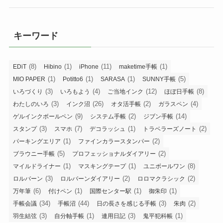
キーワード
(8)
(1)
(11)
(1)
EDiT
Hibino
iPhone
maketime手帳
(1)
(1)
(1)
(5)
MIO PAPER
Potitto6
SARASA
SUNNY手帳
(3)
(4)
(12)
(8)
いろづくり
いろもよう
ご当地インク
ほぼ日手帳
(3)
(26)
(2)
(4)
わたしのいろ
インク沼
オタ活手帳
ガラスペン
(9)
(2)
(14)
ゲルインクボールペン
システム手帳
ジブン手帳
(3)
(7)
(1)
(2)
スタンプ
スマホ
デコラッシュ
トラベラーズノート
(1)
(2)
パーキングエリア
ファインカラースタンパー
(5)
(2)
ブラウニー手帳
プロフェッショナルダイアリー
(1)
(1)
(8)
マイルドライナー
マスキングテープ
ユニボールワン
(3)
(2)
(2)
ロルバーン
ロルバーンダイアリー
ロロマクラシック
(6)
(1)
(1)
(1)
万年筆
付けペン
国際センター駅
御朱印
(34)
(44)
(3)
(2)
手帳会議
手帳沼
日の長さを感じる手帳
朱肉
(3)
(1)
(3)
(1)
羽生結弦
自分軸手帳
連用日記
鬼平犯科帳