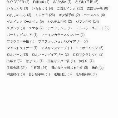
(1)
(1)
(1)
(5)
MIO PAPER
Potitto6
SARASA
SUNNY手帳
(3)
(4)
(12)
(8)
いろづくり
いろもよう
ご当地インク
ほぼ日手帳
(3)
(26)
(2)
(4)
わたしのいろ
インク沼
オタ活手帳
ガラスペン
(9)
(2)
(14)
ゲルインクボールペン
システム手帳
ジブン手帳
(3)
(7)
(1)
(2)
スタンプ
スマホ
デコラッシュ
トラベラーズノート
(1)
(2)
パーキングエリア
ファインカラースタンパー
(5)
(2)
ブラウニー手帳
プロフェッショナルダイアリー
(1)
(1)
(8)
マイルドライナー
マスキングテープ
ユニボールワン
(3)
(2)
(2)
ロルバーン
ロルバーンダイアリー
ロロマクラシック
(6)
(1)
(1)
(1)
万年筆
付けペン
国際センター駅
御朱印
(34)
(44)
(3)
(2)
手帳会議
手帳沼
日の長さを感じる手帳
朱肉
(3)
(1)
(3)
(1)
羽生結弦
自分軸手帳
連用日記
鬼平犯科帳