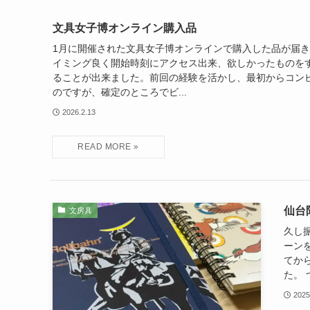
文具女子博オンライン購入品
1月に開催された文具女子博オンラインで購入した品が届き
イミング良く開始時刻にアクセス出来、欲しかったものを
ることが出来ました。前回の経験を活かし、最初からコン
のですが、確定のところでビ...
2026.2.13
仙台
文房具
久し
ーン
てか
た。 
2025