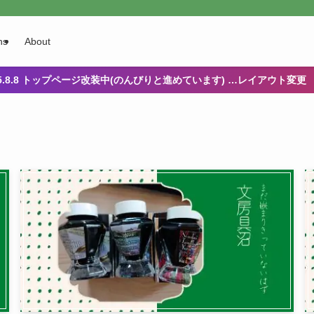
ns
About
25.8.8 トップページ改装中(のんびりと進めています) …レイアウト変更