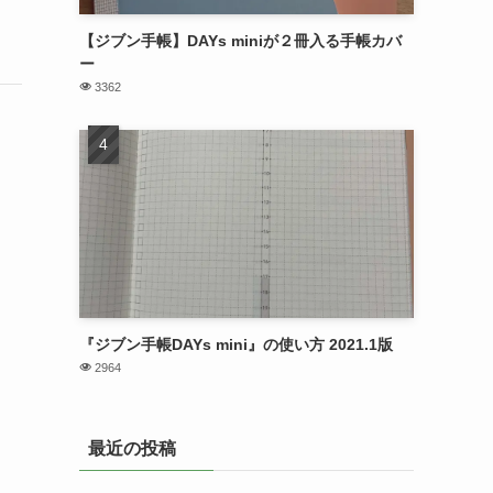
【ジブン手帳】DAYs miniが２冊入る手帳カバ
ー
3362
『ジブン手帳DAYs mini』の使い方 2021.1版
2964
最近の投稿