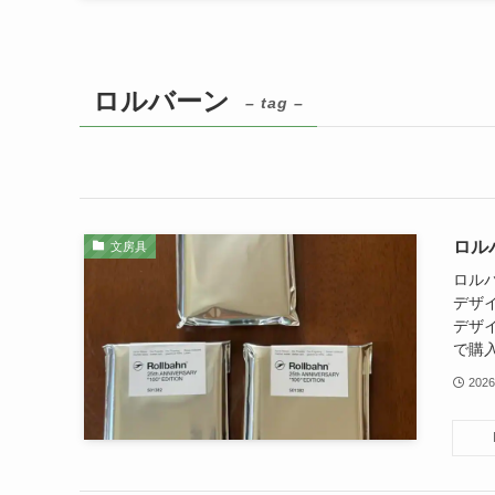
ロルバーン
– tag –
ロル
文房具
ロル
デザ
デザ
で購入
2026