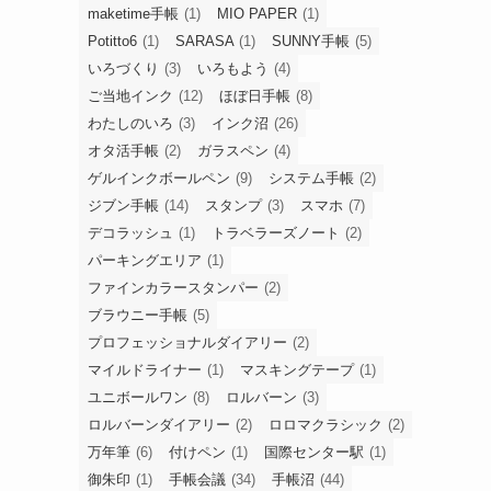
maketime手帳
(1)
MIO PAPER
(1)
Potitto6
(1)
SARASA
(1)
SUNNY手帳
(5)
いろづくり
(3)
いろもよう
(4)
ご当地インク
(12)
ほぼ日手帳
(8)
わたしのいろ
(3)
インク沼
(26)
オタ活手帳
(2)
ガラスペン
(4)
ゲルインクボールペン
(9)
システム手帳
(2)
ジブン手帳
(14)
スタンプ
(3)
スマホ
(7)
デコラッシュ
(1)
トラベラーズノート
(2)
パーキングエリア
(1)
ファインカラースタンパー
(2)
ブラウニー手帳
(5)
プロフェッショナルダイアリー
(2)
マイルドライナー
(1)
マスキングテープ
(1)
ユニボールワン
(8)
ロルバーン
(3)
ロルバーンダイアリー
(2)
ロロマクラシック
(2)
万年筆
(6)
付けペン
(1)
国際センター駅
(1)
御朱印
(1)
手帳会議
(34)
手帳沼
(44)