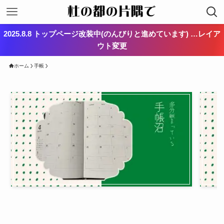
2025.8.8 トップページ改装中(のんびりと進めています) …レイア
ウト変更
ホーム
手帳