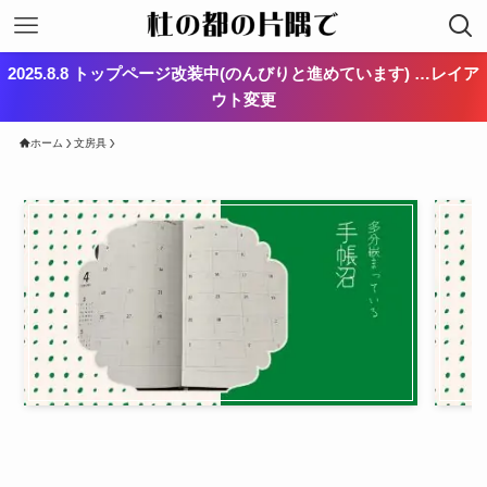
2025.8.8 トップページ改装中(のんびりと進めています) …レイア
ウト変更
ホーム
文房具