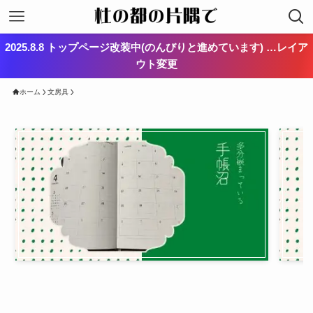
2025.8.8 トップページ改装中(のんびりと進めています) …レイア
ウト変更
ホーム
文房具