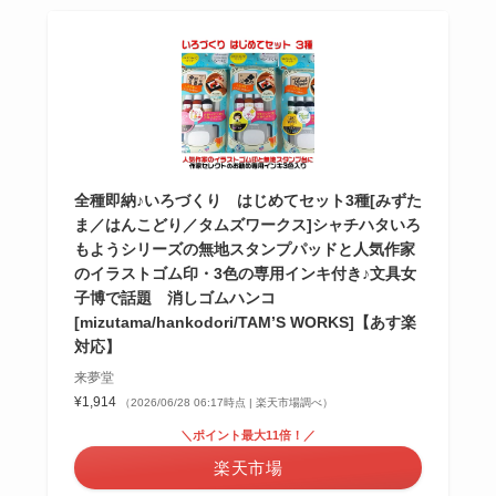
全種即納♪いろづくり はじめてセット3種[みずた
ま／はんこどり／タムズワークス]シャチハタいろ
もようシリーズの無地スタンプパッドと人気作家
のイラストゴム印・3色の専用インキ付き♪文具女
子博で話題 消しゴムハンコ
[mizutama/hankodori/TAM’S WORKS]【あす楽
対応】
来夢堂
¥1,914
（2026/06/28 06:17時点 | 楽天市場調べ）
＼ポイント最大11倍！／
楽天市場