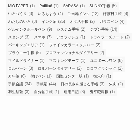
(1)
(1)
(1)
(5)
MIO PAPER
Potitto6
SARASA
SUNNY手帳
(3)
(4)
(12)
(8)
いろづくり
いろもよう
ご当地インク
ほぼ日手帳
(3)
(26)
(2)
(4)
わたしのいろ
インク沼
オタ活手帳
ガラスペン
(9)
(2)
(14)
ゲルインクボールペン
システム手帳
ジブン手帳
(3)
(7)
(1)
(2)
スタンプ
スマホ
デコラッシュ
トラベラーズノート
(1)
(2)
パーキングエリア
ファインカラースタンパー
(5)
(2)
ブラウニー手帳
プロフェッショナルダイアリー
(1)
(1)
(8)
マイルドライナー
マスキングテープ
ユニボールワン
(3)
(2)
(2)
ロルバーン
ロルバーンダイアリー
ロロマクラシック
(6)
(1)
(1)
(1)
万年筆
付けペン
国際センター駅
御朱印
(34)
(44)
(3)
(2)
手帳会議
手帳沼
日の長さを感じる手帳
朱肉
(3)
(1)
(3)
(1)
羽生結弦
自分軸手帳
連用日記
鬼平犯科帳