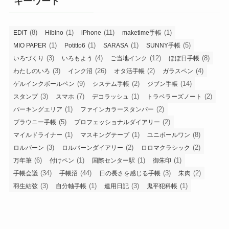
キーワード
(8)
(1)
(11)
(1)
EDiT
Hibino
iPhone
maketime手帳
(1)
(1)
(1)
(5)
MIO PAPER
Potitto6
SARASA
SUNNY手帳
(3)
(4)
(12)
(8)
いろづくり
いろもよう
ご当地インク
ほぼ日手帳
(3)
(26)
(2)
(4)
わたしのいろ
インク沼
オタ活手帳
ガラスペン
(9)
(2)
(14)
ゲルインクボールペン
システム手帳
ジブン手帳
(3)
(7)
(1)
(2)
スタンプ
スマホ
デコラッシュ
トラベラーズノート
(1)
(2)
パーキングエリア
ファインカラースタンパー
(5)
(2)
ブラウニー手帳
プロフェッショナルダイアリー
(1)
(1)
(8)
マイルドライナー
マスキングテープ
ユニボールワン
(3)
(2)
(2)
ロルバーン
ロルバーンダイアリー
ロロマクラシック
(6)
(1)
(1)
(1)
万年筆
付けペン
国際センター駅
御朱印
(34)
(44)
(3)
(2)
手帳会議
手帳沼
日の長さを感じる手帳
朱肉
(3)
(1)
(3)
(1)
羽生結弦
自分軸手帳
連用日記
鬼平犯科帳