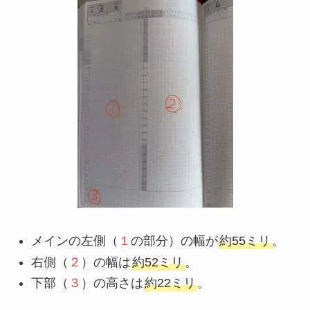
メインの左側（
１
の部分）の幅が
約55ミリ
。
右側（
２
）の幅は
約52ミリ
。
下部（
３
）の高さは
約22ミリ
。