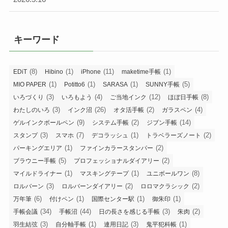
キーワード
(8)
(1)
(11)
(1)
EDiT
Hibino
iPhone
maketime手帳
(1)
(1)
(1)
(5)
MIO PAPER
Potitto6
SARASA
SUNNY手帳
(3)
(4)
(12)
(8)
いろづくり
いろもよう
ご当地インク
ほぼ日手帳
(3)
(26)
(2)
(4)
わたしのいろ
インク沼
オタ活手帳
ガラスペン
(9)
(2)
(14)
ゲルインクボールペン
システム手帳
ジブン手帳
(3)
(7)
(1)
(2)
スタンプ
スマホ
デコラッシュ
トラベラーズノート
(1)
(2)
パーキングエリア
ファインカラースタンパー
(5)
(2)
ブラウニー手帳
プロフェッショナルダイアリー
(1)
(1)
(8)
マイルドライナー
マスキングテープ
ユニボールワン
(3)
(2)
(2)
ロルバーン
ロルバーンダイアリー
ロロマクラシック
(6)
(1)
(1)
(1)
万年筆
付けペン
国際センター駅
御朱印
(34)
(44)
(3)
(2)
手帳会議
手帳沼
日の長さを感じる手帳
朱肉
(3)
(1)
(3)
(1)
羽生結弦
自分軸手帳
連用日記
鬼平犯科帳