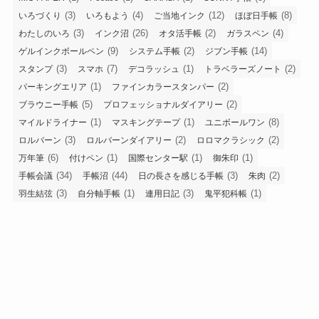
(3)
(4)
(12)
(8)
いろづくり
いろもよう
ご当地インク
ほぼ日手帳
(3)
(26)
(2)
(4)
わたしのいろ
インク沼
オタ活手帳
ガラスペン
(9)
(2)
(14)
ゲルインクボールペン
システム手帳
ジブン手帳
(3)
(7)
(1)
(2)
スタンプ
スマホ
デコラッシュ
トラベラーズノート
(1)
(2)
パーキングエリア
ファインカラースタンパー
(5)
(2)
ブラウニー手帳
プロフェッショナルダイアリー
(1)
(1)
(8)
マイルドライナー
マスキングテープ
ユニボールワン
(3)
(2)
(2)
ロルバーン
ロルバーンダイアリー
ロロマクラシック
(6)
(1)
(1)
(1)
万年筆
付けペン
国際センター駅
御朱印
(34)
(44)
(3)
(2)
手帳会議
手帳沼
日の長さを感じる手帳
朱肉
(3)
(1)
(3)
(1)
羽生結弦
自分軸手帳
連用日記
鬼平犯科帳