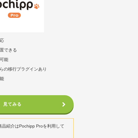
応
置できる
可能
バからの移行プラグインあり
能
見てみる
紹介はPochipp Proを利用して