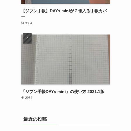
【ジブン手帳】DAYs miniが２冊入る手帳カバ
ー
3364
『ジブン手帳DAYs mini』の使い方 2021.1版
2964
最近の投稿