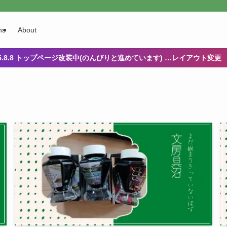
ns
About
25.8.8 トップページ改装中(のんびりと進めています) …レイアウト変更