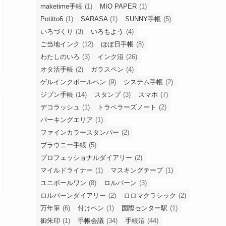
maketime手帳
(1)
MIO PAPER
(1)
Potitto6
(1)
SARASA
(1)
SUNNY手帳
(5)
いろづくり
(3)
いろもよう
(4)
ご当地インク
(12)
ほぼ日手帳
(8)
わたしのいろ
(3)
インク沼
(26)
オタ活手帳
(2)
ガラスペン
(4)
ゲルインクボールペン
(9)
システム手帳
(2)
ジブン手帳
(14)
スタンプ
(3)
スマホ
(7)
デコラッシュ
(1)
トラベラーズノート
(2)
パーキングエリア
(1)
ファインカラースタンパー
(2)
ブラウニー手帳
(5)
プロフェッショナルダイアリー
(2)
マイルドライナー
(1)
マスキングテープ
(1)
ユニボールワン
(8)
ロルバーン
(3)
ロルバーンダイアリー
(2)
ロロマクラシック
(2)
万年筆
(6)
付けペン
(1)
国際センター駅
(1)
御朱印
(1)
手帳会議
(34)
手帳沼
(44)