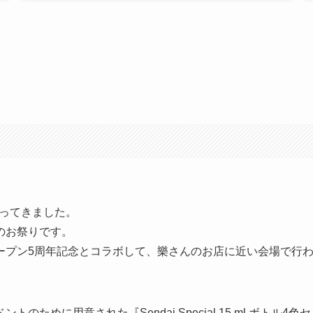
行ってきました。
具のお祭りです。
ープン5周年記念とコラボして、樂さんのお店に近い会場で行
のために用意された『Sendai Special 15 ml ボトル4色セ