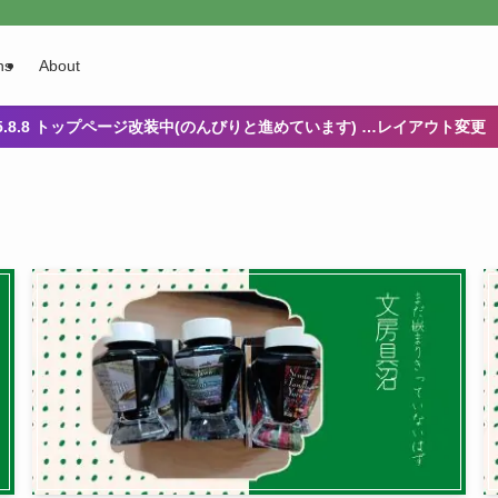
ns
About
25.8.8 トップページ改装中(のんびりと進めています) …レイアウト変更