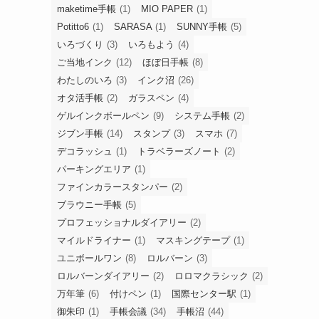
maketime手帳
(1)
MIO PAPER
(1)
Potitto6
(1)
SARASA
(1)
SUNNY手帳
(5)
いろづくり
(3)
いろもよう
(4)
ご当地インク
(12)
ほぼ日手帳
(8)
わたしのいろ
(3)
インク沼
(26)
オタ活手帳
(2)
ガラスペン
(4)
ゲルインクボールペン
(9)
システム手帳
(2)
ジブン手帳
(14)
スタンプ
(3)
スマホ
(7)
デコラッシュ
(1)
トラベラーズノート
(2)
パーキングエリア
(1)
ファインカラースタンパー
(2)
ブラウニー手帳
(5)
プロフェッショナルダイアリー
(2)
マイルドライナー
(1)
マスキングテープ
(1)
ユニボールワン
(8)
ロルバーン
(3)
ロルバーンダイアリー
(2)
ロロマクラシック
(2)
万年筆
(6)
付けペン
(1)
国際センター駅
(1)
御朱印
(1)
手帳会議
(34)
手帳沼
(44)