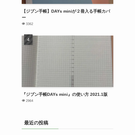
【ジブン手帳】DAYs miniが２冊入る手帳カバ
ー
3362
『ジブン手帳DAYs mini』の使い方 2021.1版
2964
最近の投稿