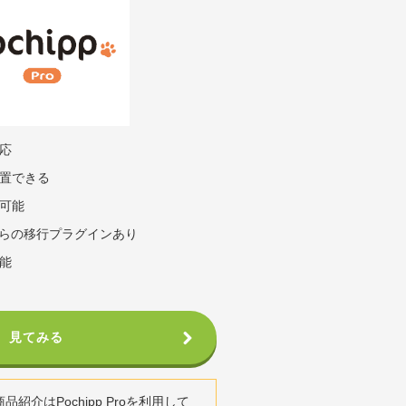
応
置できる
可能
バからの移行プラグインあり
能
見てみる
紹介はPochipp Proを利用して