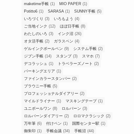
maketime手帳
(1)
MIO PAPER
(1)
Potitto6
(1)
SARASA
(1)
SUNNY手帳
(5)
いろづくり
(3)
いろもよう
(4)
ご当地インク
(12)
ほぼ日手帳
(8)
わたしのいろ
(3)
インク沼
(26)
オタ活手帳
(2)
ガラスペン
(4)
ゲルインクボールペン
(9)
システム手帳
(2)
ジブン手帳
(14)
スタンプ
(3)
スマホ
(7)
デコラッシュ
(1)
トラベラーズノート
(2)
パーキングエリア
(1)
ファインカラースタンパー
(2)
ブラウニー手帳
(5)
プロフェッショナルダイアリー
(2)
マイルドライナー
(1)
マスキングテープ
(1)
ユニボールワン
(8)
ロルバーン
(3)
ロルバーンダイアリー
(2)
ロロマクラシック
(2)
万年筆
(6)
付けペン
(1)
国際センター駅
(1)
御朱印
(1)
手帳会議
(34)
手帳沼
(44)