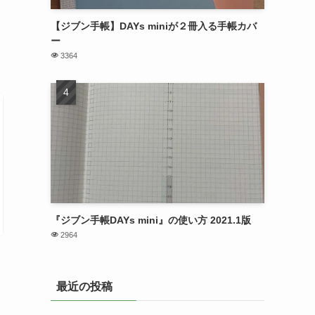
【ジブン手帳】DAYs miniが２冊入る手帳カバ
ー
3364
『ジブン手帳DAYs mini』の使い方 2021.1版
2964
最近の投稿