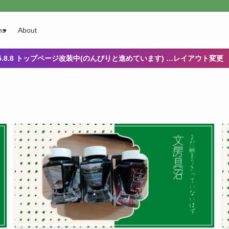
ns
About
25.8.8 トップページ改装中(のんびりと進めています) …レイアウト変更