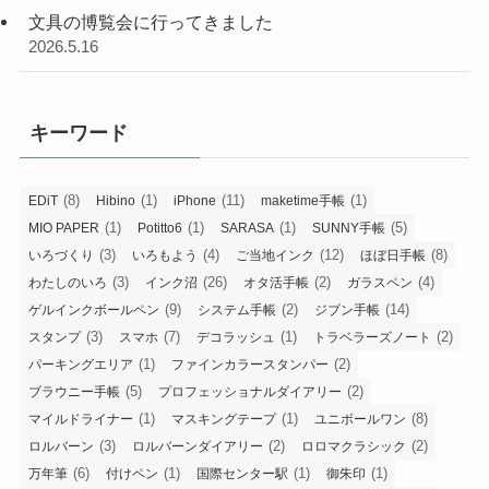
文具の博覧会に行ってきました
2026.5.16
キーワード
(8)
(1)
(11)
(1)
EDiT
Hibino
iPhone
maketime手帳
(1)
(1)
(1)
(5)
MIO PAPER
Potitto6
SARASA
SUNNY手帳
(3)
(4)
(12)
(8)
いろづくり
いろもよう
ご当地インク
ほぼ日手帳
(3)
(26)
(2)
(4)
わたしのいろ
インク沼
オタ活手帳
ガラスペン
(9)
(2)
(14)
ゲルインクボールペン
システム手帳
ジブン手帳
(3)
(7)
(1)
(2)
スタンプ
スマホ
デコラッシュ
トラベラーズノート
(1)
(2)
パーキングエリア
ファインカラースタンパー
(5)
(2)
ブラウニー手帳
プロフェッショナルダイアリー
(1)
(1)
(8)
マイルドライナー
マスキングテープ
ユニボールワン
(3)
(2)
(2)
ロルバーン
ロルバーンダイアリー
ロロマクラシック
(6)
(1)
(1)
(1)
万年筆
付けペン
国際センター駅
御朱印