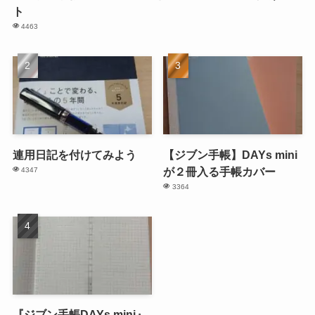
ト
4463
連用日記を付けてみよう
【ジブン手帳】DAYs mini
が２冊入る手帳カバー
4347
3364
『ジブン手帳DAYs mini』