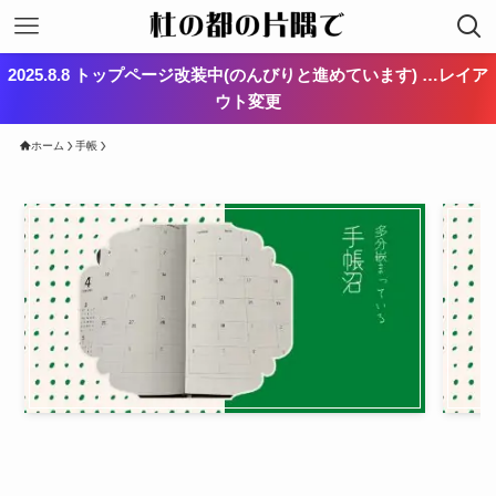
2025.8.8 トップページ改装中(のんびりと進めています) …レイア
ウト変更
ホーム
手帳