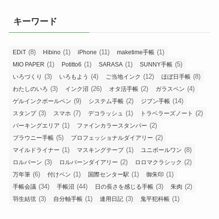
キーワード
(8)
(1)
(11)
(1)
EDiT
Hibino
iPhone
maketime手帳
(1)
(1)
(1)
(5)
MIO PAPER
Potitto6
SARASA
SUNNY手帳
(3)
(4)
(12)
(8)
いろづくり
いろもよう
ご当地インク
ほぼ日手帳
(3)
(26)
(2)
(4)
わたしのいろ
インク沼
オタ活手帳
ガラスペン
(9)
(2)
(14)
ゲルインクボールペン
システム手帳
ジブン手帳
(3)
(7)
(1)
(2)
スタンプ
スマホ
デコラッシュ
トラベラーズノート
(1)
(2)
パーキングエリア
ファインカラースタンパー
(5)
(2)
ブラウニー手帳
プロフェッショナルダイアリー
(1)
(1)
(8)
マイルドライナー
マスキングテープ
ユニボールワン
(3)
(2)
(2)
ロルバーン
ロルバーンダイアリー
ロロマクラシック
(6)
(1)
(1)
(1)
万年筆
付けペン
国際センター駅
御朱印
(34)
(44)
(3)
(2)
手帳会議
手帳沼
日の長さを感じる手帳
朱肉
(3)
(1)
(3)
(1)
羽生結弦
自分軸手帳
連用日記
鬼平犯科帳