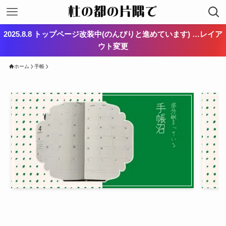
2025.8.8 トップページ改装中(のんびりと進めています) …レイア
ウト変更
ホーム
手帳