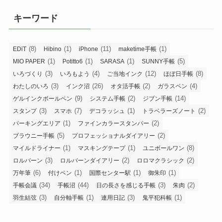
キーワード
(8)
(1)
(11)
(1)
EDiT
Hibino
iPhone
maketime手帳
(1)
(1)
(1)
(5)
MIO PAPER
Potitto6
SARASA
SUNNY手帳
(3)
(4)
(12)
(8)
いろづくり
いろもよう
ご当地インク
ほぼ日手帳
(3)
(26)
(2)
(4)
わたしのいろ
インク沼
オタ活手帳
ガラスペン
(9)
(2)
(14)
ゲルインクボールペン
システム手帳
ジブン手帳
(3)
(7)
(1)
(2)
スタンプ
スマホ
デコラッシュ
トラベラーズノート
(1)
(2)
パーキングエリア
ファインカラースタンパー
(5)
(2)
ブラウニー手帳
プロフェッショナルダイアリー
(1)
(1)
(8)
マイルドライナー
マスキングテープ
ユニボールワン
(3)
(2)
(2)
ロルバーン
ロルバーンダイアリー
ロロマクラシック
(6)
(1)
(1)
(1)
万年筆
付けペン
国際センター駅
御朱印
(34)
(44)
(3)
(2)
手帳会議
手帳沼
日の長さを感じる手帳
朱肉
(3)
(1)
(3)
(1)
羽生結弦
自分軸手帳
連用日記
鬼平犯科帳