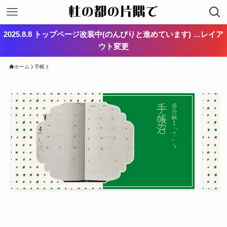
2025.8.8 トップページ改装中(のんびりと進めています) …レイア
ウト変更
ホーム
手帳