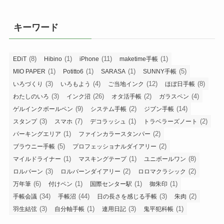
キーワード
(8)
(1)
(11)
(1)
EDiT
Hibino
iPhone
maketime手帳
(1)
(1)
(1)
(5)
MIO PAPER
Potitto6
SARASA
SUNNY手帳
(3)
(4)
(12)
(8)
いろづくり
いろもよう
ご当地インク
ほぼ日手帳
(3)
(26)
(2)
(4)
わたしのいろ
インク沼
オタ活手帳
ガラスペン
(9)
(2)
(14)
ゲルインクボールペン
システム手帳
ジブン手帳
(3)
(7)
(1)
(2)
スタンプ
スマホ
デコラッシュ
トラベラーズノート
(1)
(2)
パーキングエリア
ファインカラースタンパー
(5)
(2)
ブラウニー手帳
プロフェッショナルダイアリー
(1)
(1)
(8)
マイルドライナー
マスキングテープ
ユニボールワン
(3)
(2)
(2)
ロルバーン
ロルバーンダイアリー
ロロマクラシック
(6)
(1)
(1)
(1)
万年筆
付けペン
国際センター駅
御朱印
(34)
(44)
(3)
(2)
手帳会議
手帳沼
日の長さを感じる手帳
朱肉
(3)
(1)
(3)
(1)
羽生結弦
自分軸手帳
連用日記
鬼平犯科帳