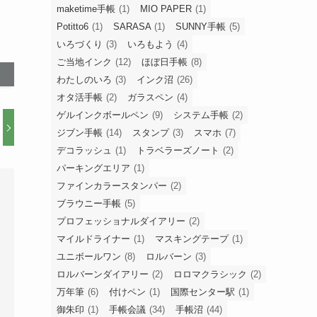
maketime手帳
(1)
MIO PAPER
(1)
Potitto6
(1)
SARASA
(1)
SUNNY手帳
(5)
いろづくり
(3)
いろもよう
(4)
ご当地インク
(12)
ほぼ日手帳
(8)
わたしのいろ
(3)
インク沼
(26)
オタ活手帳
(2)
ガラスペン
(4)
ゲルインクボールペン
(9)
システム手帳
(2)
ジブン手帳
(14)
スタンプ
(3)
スマホ
(7)
デコラッシュ
(1)
トラベラーズノート
(2)
パーキングエリア
(1)
ファインカラースタンパー
(2)
ブラウニー手帳
(5)
プロフェッショナルダイアリー
(2)
マイルドライナー
(1)
マスキングテープ
(1)
ユニボールワン
(8)
ロルバーン
(3)
ロルバーンダイアリー
(2)
ロロマクラシック
(2)
万年筆
(6)
付けペン
(1)
国際センター駅
(1)
御朱印
(1)
手帳会議
(34)
手帳沼
(44)