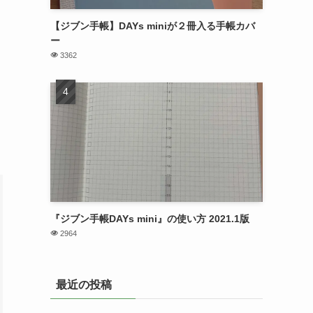
【ジブン手帳】DAYs miniが２冊入る手帳カバ
ー
3362
『ジブン手帳DAYs mini』の使い方 2021.1版
2964
最近の投稿