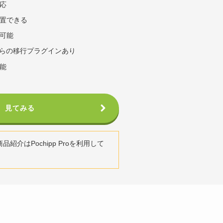
応
置できる
可能
バからの移行プラグインあり
能
見てみる
紹介はPochipp Proを利用して