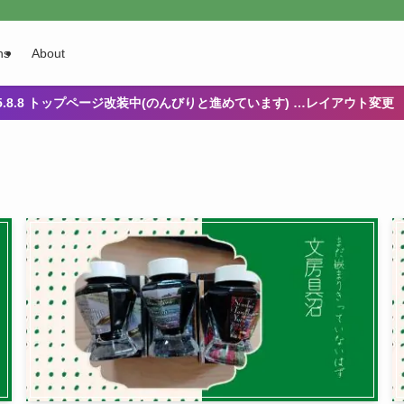
ns
About
25.8.8 トップページ改装中(のんびりと進めています) …レイアウト変更