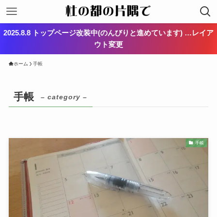
2025.8.8 トップページ改装中(のんびりと進めています) …レイア
ウト変更
ホーム
手帳
手帳
– category –
手帳