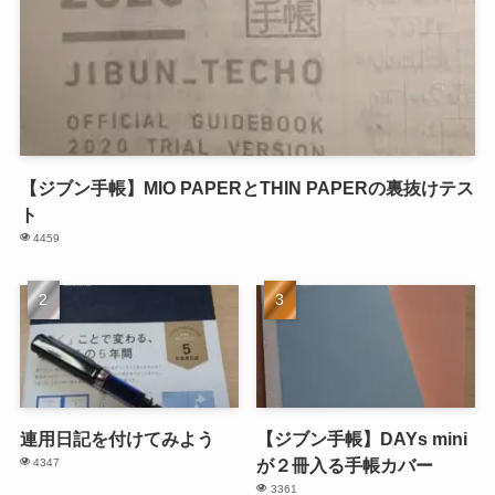
【ジブン手帳】MIO PAPERとTHIN PAPERの裏抜けテス
ト
4459
連用日記を付けてみよう
【ジブン手帳】DAYs mini
が２冊入る手帳カバー
4347
3361