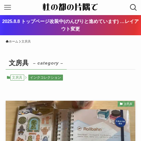
2025.8.8 トップページ改装中(のんびりと進めています) …レイア
ウト変更
ホーム
文房具
文房具
– category –
文房具
インクコレクション
文房具