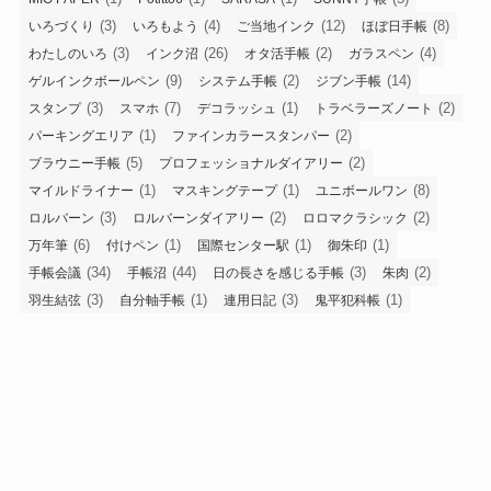
(3)
(4)
(12)
(8)
いろづくり
いろもよう
ご当地インク
ほぼ日手帳
(3)
(26)
(2)
(4)
わたしのいろ
インク沼
オタ活手帳
ガラスペン
(9)
(2)
(14)
ゲルインクボールペン
システム手帳
ジブン手帳
(3)
(7)
(1)
(2)
スタンプ
スマホ
デコラッシュ
トラベラーズノート
(1)
(2)
パーキングエリア
ファインカラースタンパー
(5)
(2)
ブラウニー手帳
プロフェッショナルダイアリー
(1)
(1)
(8)
マイルドライナー
マスキングテープ
ユニボールワン
(3)
(2)
(2)
ロルバーン
ロルバーンダイアリー
ロロマクラシック
(6)
(1)
(1)
(1)
万年筆
付けペン
国際センター駅
御朱印
(34)
(44)
(3)
(2)
手帳会議
手帳沼
日の長さを感じる手帳
朱肉
(3)
(1)
(3)
(1)
羽生結弦
自分軸手帳
連用日記
鬼平犯科帳