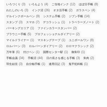
(3)
(4)
(12)
(8)
いろづくり
いろもよう
ご当地インク
ほぼ日手帳
(3)
(26)
(2)
(4)
わたしのいろ
インク沼
オタ活手帳
ガラスペン
(9)
(2)
(14)
ゲルインクボールペン
システム手帳
ジブン手帳
(3)
(7)
(1)
(2)
スタンプ
スマホ
デコラッシュ
トラベラーズノート
(1)
(2)
パーキングエリア
ファインカラースタンパー
(5)
(2)
ブラウニー手帳
プロフェッショナルダイアリー
(1)
(1)
(8)
マイルドライナー
マスキングテープ
ユニボールワン
(3)
(2)
(2)
ロルバーン
ロルバーンダイアリー
ロロマクラシック
(6)
(1)
(1)
(1)
万年筆
付けペン
国際センター駅
御朱印
(34)
(44)
(3)
(2)
手帳会議
手帳沼
日の長さを感じる手帳
朱肉
(3)
(1)
(3)
(1)
羽生結弦
自分軸手帳
連用日記
鬼平犯科帳