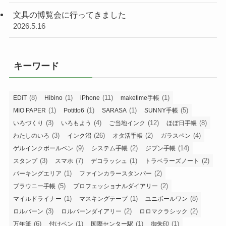
文具の博覧会に行ってきました
2026.5.16
キーワード
(8)
(1)
(11)
(1)
EDiT
Hibino
iPhone
maketime手帳
(1)
(1)
(1)
(5)
MIO PAPER
Potitto6
SARASA
SUNNY手帳
(3)
(4)
(12)
(8)
いろづくり
いろもよう
ご当地インク
ほぼ日手帳
(3)
(26)
(2)
(4)
わたしのいろ
インク沼
オタ活手帳
ガラスペン
(9)
(2)
(14)
ゲルインクボールペン
システム手帳
ジブン手帳
(3)
(7)
(1)
(2)
スタンプ
スマホ
デコラッシュ
トラベラーズノート
(1)
(2)
パーキングエリア
ファインカラースタンパー
(5)
(2)
ブラウニー手帳
プロフェッショナルダイアリー
(1)
(1)
(8)
マイルドライナー
マスキングテープ
ユニボールワン
(3)
(2)
(2)
ロルバーン
ロルバーンダイアリー
ロロマクラシック
(6)
(1)
(1)
(1)
万年筆
付けペン
国際センター駅
御朱印