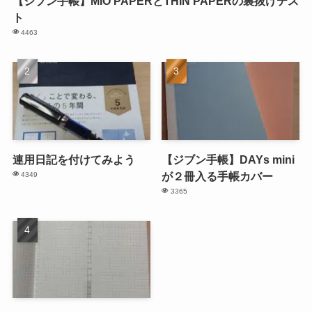
【ジブン手帳】MIO PAPERとTHIN PAPERの裏抜けテス
ト
4463
連用日記を付けてみよう
【ジブン手帳】DAYs mini
が２冊入る手帳カバー
4349
3365