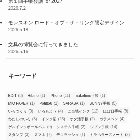
第１回手帳会議 for 2027
2026.7.2
モレスキン ロード・オブ・ザ・リング限定デザイン
2026.5.18
文具の博覧会に行ってきました
2026.5.16
キーワード
(8)
(1)
(11)
(1)
EDiT
Hibino
iPhone
maketime手帳
(1)
(1)
(1)
(5)
MIO PAPER
Potitto6
SARASA
SUNNY手帳
(3)
(4)
(12)
(8)
いろづくり
いろもよう
ご当地インク
ほぼ日手帳
(3)
(26)
(2)
(4)
わたしのいろ
インク沼
オタ活手帳
ガラスペン
(9)
(2)
(14)
ゲルインクボールペン
システム手帳
ジブン手帳
(3)
(7)
(1)
(2)
スタンプ
スマホ
デコラッシュ
トラベラーズノート