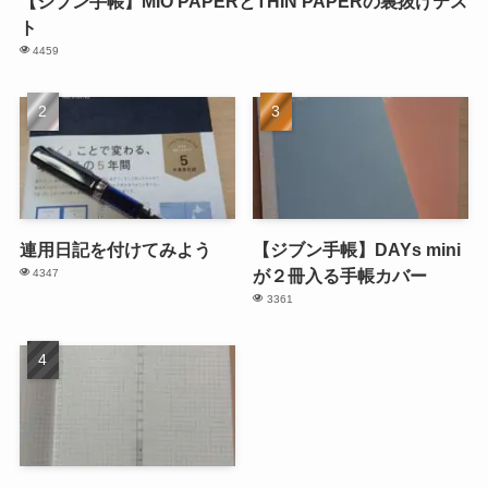
【ジブン手帳】MIO PAPERとTHIN PAPERの裏抜けテス
ト
4459
連用日記を付けてみよう
【ジブン手帳】DAYs mini
が２冊入る手帳カバー
4347
3361