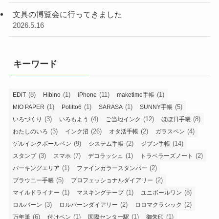
文具の博覧会に行ってきました
2026.5.16
キーワード
(8)
(1)
(11)
(1)
EDiT
Hibino
iPhone
maketime手帳
(1)
(1)
(1)
(5)
MIO PAPER
Potitto6
SARASA
SUNNY手帳
(3)
(4)
(12)
(8)
いろづくり
いろもよう
ご当地インク
ほぼ日手帳
(3)
(26)
(2)
(4)
わたしのいろ
インク沼
オタ活手帳
ガラスペン
(9)
(2)
(14)
ゲルインクボールペン
システム手帳
ジブン手帳
(3)
(7)
(1)
(2)
スタンプ
スマホ
デコラッシュ
トラベラーズノート
(1)
(2)
パーキングエリア
ファインカラースタンパー
(5)
(2)
ブラウニー手帳
プロフェッショナルダイアリー
(1)
(1)
(8)
マイルドライナー
マスキングテープ
ユニボールワン
(3)
(2)
(2)
ロルバーン
ロルバーンダイアリー
ロロマクラシック
(6)
(1)
(1)
(1)
万年筆
付けペン
国際センター駅
御朱印