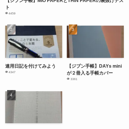
【ジブン手帳】MIO PAPERとTHIN PAPERの裏抜けテス
ト
4459
連用日記を付けてみよう
【ジブン手帳】DAYs mini
が２冊入る手帳カバー
4347
3361