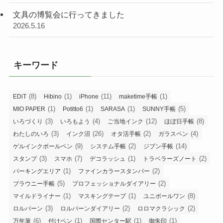
文具の博覧会に行ってきました
2026.5.16
キーワード
(8)
(1)
(11)
(1)
EDiT
Hibino
iPhone
maketime手帳
(1)
(1)
(1)
(5)
MIO PAPER
Potitto6
SARASA
SUNNY手帳
(3)
(4)
(12)
(8)
いろづくり
いろもよう
ご当地インク
ほぼ日手帳
(3)
(26)
(2)
(4)
わたしのいろ
インク沼
オタ活手帳
ガラスペン
(9)
(2)
(14)
ゲルインクボールペン
システム手帳
ジブン手帳
(3)
(7)
(1)
(2)
スタンプ
スマホ
デコラッシュ
トラベラーズノート
(1)
(2)
パーキングエリア
ファインカラースタンパー
(5)
(2)
ブラウニー手帳
プロフェッショナルダイアリー
(1)
(1)
(8)
マイルドライナー
マスキングテープ
ユニボールワン
(3)
(2)
(2)
ロルバーン
ロルバーンダイアリー
ロロマクラシック
(6)
(1)
(1)
(1)
万年筆
付けペン
国際センター駅
御朱印