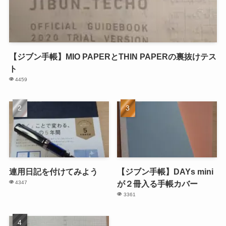
【ジブン手帳】MIO PAPERとTHIN PAPERの裏抜けテス
ト
4459
連用日記を付けてみよう
【ジブン手帳】DAYs mini
が２冊入る手帳カバー
4347
3361