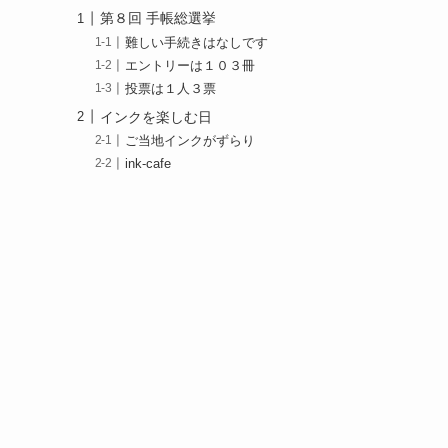
第８回 手帳総選挙
難しい手続きはなしです
エントリーは１０３冊
投票は１人３票
インクを楽しむ日
ご当地インクがずらり
ink-cafe