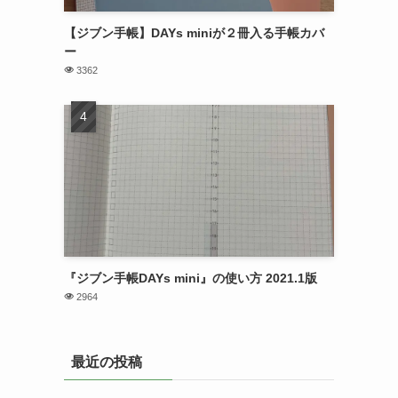
【ジブン手帳】DAYs miniが２冊入る手帳カバ
ー
3362
『ジブン手帳DAYs mini』の使い方 2021.1版
2964
最近の投稿