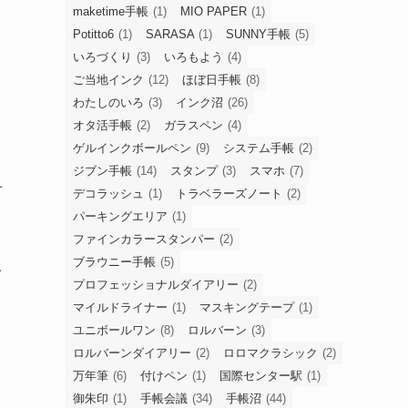
maketime手帳
(1)
MIO PAPER
(1)
Potitto6
(1)
SARASA
(1)
SUNNY手帳
(5)
いろづくり
(3)
いろもよう
(4)
ご当地インク
(12)
ほぼ日手帳
(8)
わたしのいろ
(3)
インク沼
(26)
オタ活手帳
(2)
ガラスペン
(4)
ゲルインクボールペン
(9)
システム手帳
(2)
ジブン手帳
(14)
スタンプ
(3)
スマホ
(7)
せ
デコラッシュ
(1)
トラベラーズノート
(2)
パーキングエリア
(1)
ファインカラースタンパー
(2)
ブラウニー手帳
(5)
入
プロフェッショナルダイアリー
(2)
マイルドライナー
(1)
マスキングテープ
(1)
ユニボールワン
(8)
ロルバーン
(3)
ロルバーンダイアリー
(2)
ロロマクラシック
(2)
万年筆
(6)
付けペン
(1)
国際センター駅
(1)
御朱印
(1)
手帳会議
(34)
手帳沼
(44)