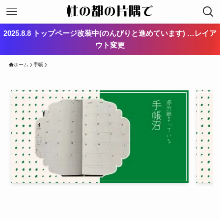
2025.8.8 トップページ改装中(のんびりと進めています) …レイア
ウト変更
ホーム
手帳