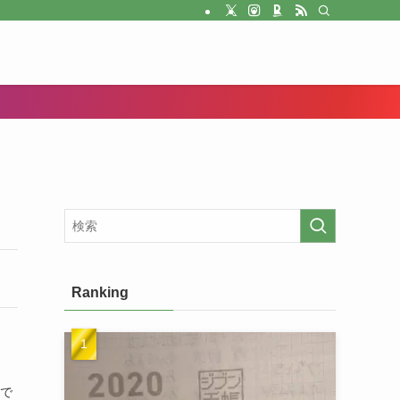
Ranking
uで