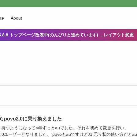
ns
About
25.8.8 トップページ改装中(のんびりと進めています) …レイアウト変更
からpovo2.0に乗り換えました
を持つようになって○年ずっとauでした。それを初めて変更を行い、
o2.0ユーザーとなりました。 povoもauですけどね 元々私の使い方だとa