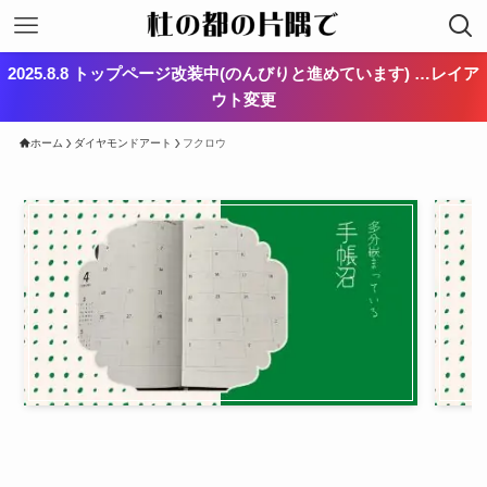
2025.8.8 トップページ改装中(のんびりと進めています) …レイア
ウト変更
ホーム
ダイヤモンドアート
フクロウ