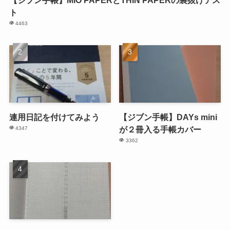
【ジブン手帳】MIO PAPERとTHIN PAPERの裏抜けテス
ト
4463
連用日記を付けてみよう
【ジブン手帳】DAYs mini
が２冊入る手帳カバー
4347
3362