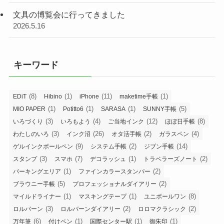
文具の博覧会に行ってきました
2026.5.16
キーワード
(8)
(1)
(11)
(1)
EDiT
Hibino
iPhone
maketime手帳
(1)
(1)
(1)
(5)
MIO PAPER
Potitto6
SARASA
SUNNY手帳
(3)
(4)
(12)
(8)
いろづくり
いろもよう
ご当地インク
ほぼ日手帳
(3)
(26)
(2)
(4)
わたしのいろ
インク沼
オタ活手帳
ガラスペン
(9)
(2)
(14)
ゲルインクボールペン
システム手帳
ジブン手帳
(3)
(7)
(1)
(2)
スタンプ
スマホ
デコラッシュ
トラベラーズノート
(1)
(2)
パーキングエリア
ファインカラースタンパー
(5)
(2)
ブラウニー手帳
プロフェッショナルダイアリー
(1)
(1)
(8)
マイルドライナー
マスキングテープ
ユニボールワン
(3)
(2)
(2)
ロルバーン
ロルバーンダイアリー
ロロマクラシック
(6)
(1)
(1)
(1)
万年筆
付けペン
国際センター駅
御朱印