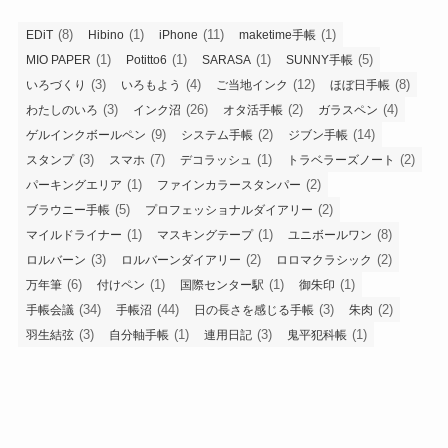
(8)
(1)
(11)
(1)
EDiT
Hibino
iPhone
maketime手帳
(1)
(1)
(1)
(5)
MIO PAPER
Potitto6
SARASA
SUNNY手帳
(3)
(4)
(12)
(8)
いろづくり
いろもよう
ご当地インク
ほぼ日手帳
(3)
(26)
(2)
(4)
わたしのいろ
インク沼
オタ活手帳
ガラスペン
(9)
(2)
(14)
ゲルインクボールペン
システム手帳
ジブン手帳
(3)
(7)
(1)
(2)
スタンプ
スマホ
デコラッシュ
トラベラーズノート
(1)
(2)
パーキングエリア
ファインカラースタンパー
(5)
(2)
ブラウニー手帳
プロフェッショナルダイアリー
(1)
(1)
(8)
マイルドライナー
マスキングテープ
ユニボールワン
(3)
(2)
(2)
ロルバーン
ロルバーンダイアリー
ロロマクラシック
(6)
(1)
(1)
(1)
万年筆
付けペン
国際センター駅
御朱印
(34)
(44)
(3)
(2)
手帳会議
手帳沼
日の長さを感じる手帳
朱肉
(3)
(1)
(3)
(1)
羽生結弦
自分軸手帳
連用日記
鬼平犯科帳