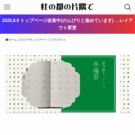
2025.8.8 トップページ改装中(のんびりと進めています) …レイア
ウト変更
ホーム
ダイヤモンドアート
フクロウ