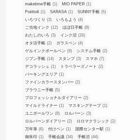
maketime手帳
(1)
MIO PAPER
(1)
Potitto6
(1)
SARASA
(1)
SUNNY手帳
(5)
いろづくり
(3)
いろもよう
(4)
ご当地インク
(12)
ほぼ日手帳
(8)
わたしのいろ
(3)
インク沼
(26)
オタ活手帳
(2)
ガラスペン
(4)
ゲルインクボールペン
(9)
システム手帳
(2)
ジブン手帳
(14)
スタンプ
(3)
スマホ
(7)
デコラッシュ
(1)
トラベラーズノート
(2)
パーキングエリア
(1)
ファインカラースタンパー
(2)
ブラウニー手帳
(5)
プロフェッショナルダイアリー
(2)
マイルドライナー
(1)
マスキングテープ
(1)
ユニボールワン
(8)
ロルバーン
(3)
ロルバーンダイアリー
(2)
ロロマクラシック
(2)
万年筆
(6)
付けペン
(1)
国際センター駅
(1)
御朱印
(1)
手帳会議
(34)
手帳沼
(44)