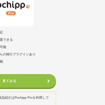
応
置できる
可能
バからの移行プラグインあり
能
見てみる
紹介はPochipp Proを利用して