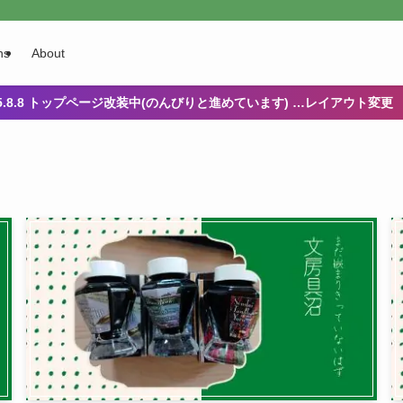
ns
About
25.8.8 トップページ改装中(のんびりと進めています) …レイアウト変更