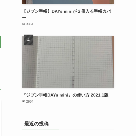
【ジブン手帳】DAYs miniが２冊入る手帳カバ
ー
3361
『ジブン手帳DAYs mini』の使い方 2021.1版
2964
最近の投稿