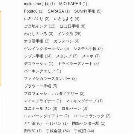
maketime手帳
(1)
MIO PAPER
(1)
Potitto6
(1)
SARASA
(1)
SUNNY手帳
(5)
いろづくり
(3)
いろもよう
(4)
ご当地インク
(12)
ほぼ日手帳
(8)
わたしのいろ
(3)
インク沼
(26)
オタ活手帳
(2)
ガラスペン
(4)
ゲルインクボールペン
(9)
システム手帳
(2)
ジブン手帳
(14)
スタンプ
(3)
スマホ
(7)
デコラッシュ
(1)
トラベラーズノート
(2)
パーキングエリア
(1)
ファインカラースタンパー
(2)
ブラウニー手帳
(5)
プロフェッショナルダイアリー
(2)
マイルドライナー
(1)
マスキングテープ
(1)
ユニボールワン
(8)
ロルバーン
(3)
ロルバーンダイアリー
(2)
ロロマクラシック
(2)
万年筆
(6)
付けペン
(1)
国際センター駅
(1)
御朱印
(1)
手帳会議
(34)
手帳沼
(44)