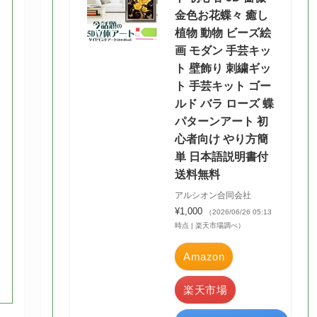
金色お花蝶々 癒し
植物 動物 ビーズ絵
画 モダン 手芸キッ
ト 壁飾り 刺繍ギッ
ト 手芸キット ゴー
ルド バラ ローズ 蝶
パターンアート 初
心者向け やり方簡
単 日本語説明書付
送料無料
アルシオン合同会社
¥1,000
（2026/06/26 05:13
時点 | 楽天市場調べ）
Amazon
楽天市場