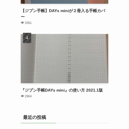
【ジブン手帳】DAYs miniが２冊入る手帳カバ
ー
3361
『ジブン手帳DAYs mini』の使い方 2021.1版
2964
最近の投稿