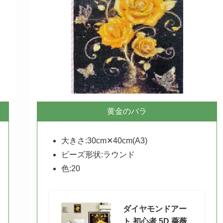
黄金のバラ
大きさ:30cm✕40cm(A3)
ビーズ形状:ラウンド
色:20
ダイヤモンドアー
ト 初心者 5D 薔薇