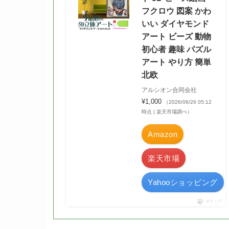
フクロウ 図案 かわ
いい ダイヤモンド
アート ビーズ 動物
初心者 趣味 パズル
アート やり方 簡単
北欧
アルシオン合同会社
¥1,000
（2026/06/26 05:12
時点 | 楽天市場調べ）
Amazon
楽天市場
Yahooショッピング
ポチップ