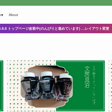
ns
About
25.8.8 トップページ改装中(のんびりと進めています) …レイアウト変更