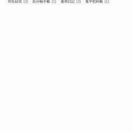
(3)
(1)
(3)
(1)
羽生結弦
自分軸手帳
連用日記
鬼平犯科帳