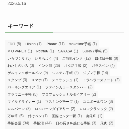
2026.5.16
キーワード
(8)
(1)
(11)
(1)
EDiT
Hibino
iPhone
maketime手帳
(1)
(1)
(1)
(5)
MIO PAPER
Potitto6
SARASA
SUNNY手帳
(3)
(4)
(12)
(8)
いろづくり
いろもよう
ご当地インク
ほぼ日手帳
(3)
(26)
(2)
(4)
わたしのいろ
インク沼
オタ活手帳
ガラスペン
(9)
(2)
(14)
ゲルインクボールペン
システム手帳
ジブン手帳
(3)
(7)
(1)
(2)
スタンプ
スマホ
デコラッシュ
トラベラーズノート
(1)
(2)
パーキングエリア
ファインカラースタンパー
(5)
(2)
ブラウニー手帳
プロフェッショナルダイアリー
(1)
(1)
(8)
マイルドライナー
マスキングテープ
ユニボールワン
(3)
(2)
(2)
ロルバーン
ロルバーンダイアリー
ロロマクラシック
(6)
(1)
(1)
(1)
万年筆
付けペン
国際センター駅
御朱印
(34)
(44)
(3)
(2)
手帳会議
手帳沼
日の長さを感じる手帳
朱肉