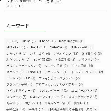
文具の博覧会に行ってきました
2026.5.16
キーワード
(8)
(1)
(11)
(1)
EDiT
Hibino
iPhone
maketime手帳
(1)
(1)
(1)
(5)
MIO PAPER
Potitto6
SARASA
SUNNY手帳
(3)
(4)
(12)
(8)
いろづくり
いろもよう
ご当地インク
ほぼ日手帳
(3)
(26)
(2)
(4)
わたしのいろ
インク沼
オタ活手帳
ガラスペン
(9)
(2)
(14)
ゲルインクボールペン
システム手帳
ジブン手帳
(3)
(7)
(1)
(2)
スタンプ
スマホ
デコラッシュ
トラベラーズノート
(1)
(2)
パーキングエリア
ファインカラースタンパー
(5)
(2)
ブラウニー手帳
プロフェッショナルダイアリー
(1)
(1)
(8)
マイルドライナー
マスキングテープ
ユニボールワン
(3)
(2)
(2)
ロルバーン
ロルバーンダイアリー
ロロマクラシック
(6)
(1)
(1)
(1)
万年筆
付けペン
国際センター駅
御朱印
(34)
(44)
(3)
(2)
手帳会議
手帳沼
日の長さを感じる手帳
朱肉