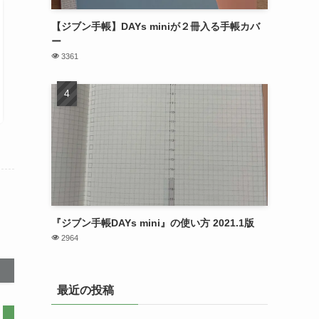
【ジブン手帳】DAYs miniが２冊入る手帳カバ
ー
3361
『ジブン手帳DAYs mini』の使い方 2021.1版
2964
最近の投稿