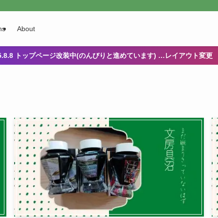
ns
About
25.8.8 トップページ改装中(のんびりと進めています) …レイアウト変更