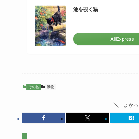
池を覗く猫
AliExpress
その他
動物
よかっ