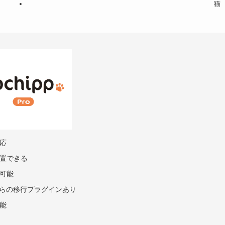
猫
応
置できる
可能
バからの移行プラグインあり
能