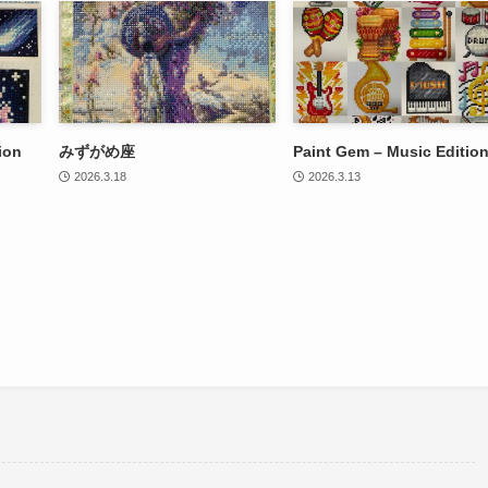
ion
みずがめ座
Paint Gem – Music Editio
2026.3.18
2026.3.13