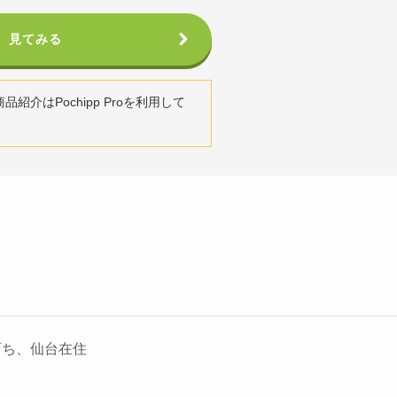
見てみる
紹介はPochipp Proを利用して
育ち、仙台在住