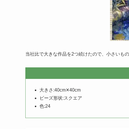
当社比で大きな作品を2つ続けたので、小さいも
大きさ:40cm✕40cm
ビーズ形状:スクエア
色:24