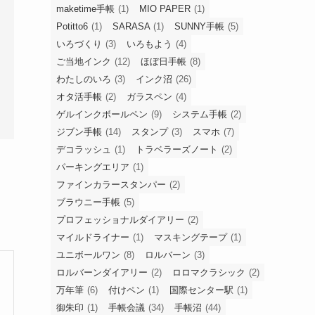
maketime手帳
(1)
MIO PAPER
(1)
Potitto6
(1)
SARASA
(1)
SUNNY手帳
(5)
いろづくり
(3)
いろもよう
(4)
ご当地インク
(12)
ほぼ日手帳
(8)
わたしのいろ
(3)
インク沼
(26)
オタ活手帳
(2)
ガラスペン
(4)
ゲルインクボールペン
(9)
システム手帳
(2)
ジブン手帳
(14)
スタンプ
(3)
スマホ
(7)
デコラッシュ
(1)
トラベラーズノート
(2)
パーキングエリア
(1)
ファインカラースタンパー
(2)
ブラウニー手帳
(5)
プロフェッショナルダイアリー
(2)
マイルドライナー
(1)
マスキングテープ
(1)
ユニボールワン
(8)
ロルバーン
(3)
ロルバーンダイアリー
(2)
ロロマクラシック
(2)
万年筆
(6)
付けペン
(1)
国際センター駅
(1)
御朱印
(1)
手帳会議
(34)
手帳沼
(44)