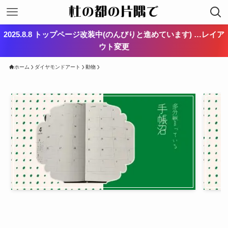
2025.8.8 トップページ改装中(のんびりと進めています) …レイア
ウト変更
ホーム
ダイヤモンドアート
動物