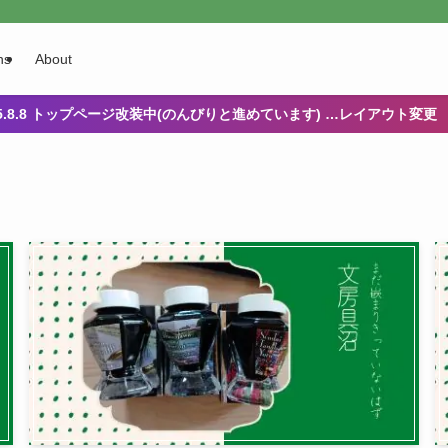
ns
About
25.8.8 トップページ改装中(のんびりと進めています) …レイアウト変更