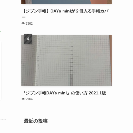
【ジブン手帳】DAYs miniが２冊入る手帳カバ
ー
3362
『ジブン手帳DAYs mini』の使い方 2021.1版
2964
最近の投稿