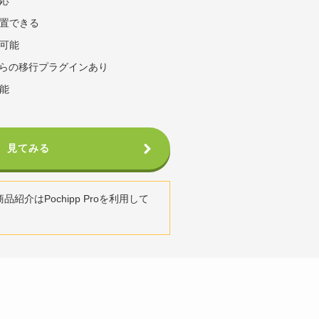
応
置できる
可能
バからの移行プラグインあり
能
見てみる
紹介はPochipp Proを利用して