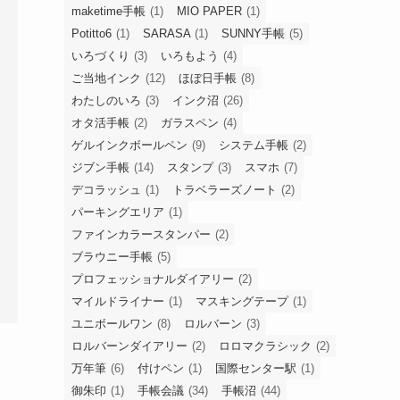
maketime手帳
(1)
MIO PAPER
(1)
Potitto6
(1)
SARASA
(1)
SUNNY手帳
(5)
いろづくり
(3)
いろもよう
(4)
ご当地インク
(12)
ほぼ日手帳
(8)
わたしのいろ
(3)
インク沼
(26)
オタ活手帳
(2)
ガラスペン
(4)
ゲルインクボールペン
(9)
システム手帳
(2)
ジブン手帳
(14)
スタンプ
(3)
スマホ
(7)
デコラッシュ
(1)
トラベラーズノート
(2)
パーキングエリア
(1)
ファインカラースタンパー
(2)
ブラウニー手帳
(5)
プロフェッショナルダイアリー
(2)
マイルドライナー
(1)
マスキングテープ
(1)
ユニボールワン
(8)
ロルバーン
(3)
ロルバーンダイアリー
(2)
ロロマクラシック
(2)
万年筆
(6)
付けペン
(1)
国際センター駅
(1)
御朱印
(1)
手帳会議
(34)
手帳沼
(44)