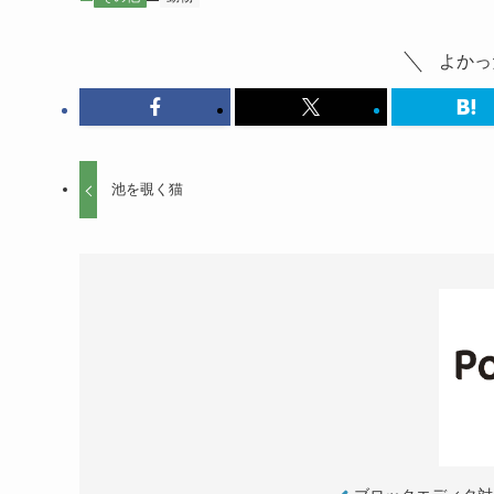
よかっ
池を覗く猫