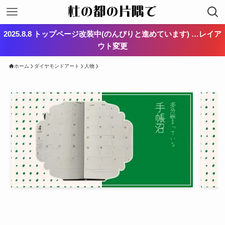
2025.8.8 トップページ改装中(のんびりと進めています) …レイア
ウト変更
ホーム
ダイヤモンドアート
人物