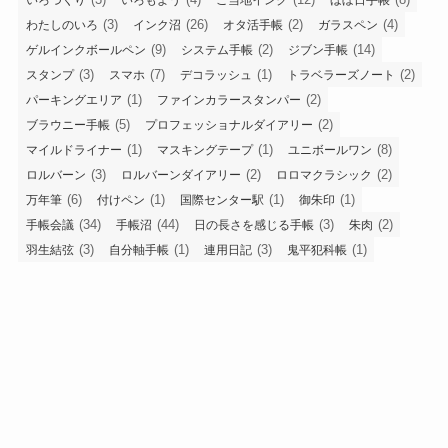
(3)
(26)
(2)
(4)
わたしのいろ
インク沼
オタ活手帳
ガラスペン
(9)
(2)
(14)
ゲルインクボールペン
システム手帳
ジブン手帳
(3)
(7)
(1)
(2)
スタンプ
スマホ
デコラッシュ
トラベラーズノート
(1)
(2)
パーキングエリア
ファインカラースタンパー
(5)
(2)
ブラウニー手帳
プロフェッショナルダイアリー
(1)
(1)
(8)
マイルドライナー
マスキングテープ
ユニボールワン
(3)
(2)
(2)
ロルバーン
ロルバーンダイアリー
ロロマクラシック
(6)
(1)
(1)
(1)
万年筆
付けペン
国際センター駅
御朱印
(34)
(44)
(3)
(2)
手帳会議
手帳沼
日の長さを感じる手帳
朱肉
(3)
(1)
(3)
(1)
羽生結弦
自分軸手帳
連用日記
鬼平犯科帳