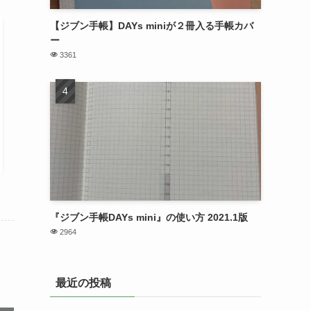
【ジブン手帳】DAYs miniが２冊入る手帳カバ
ー
3361
『ジブン手帳DAYs mini』の使い方 2021.1版
2964
最近の投稿