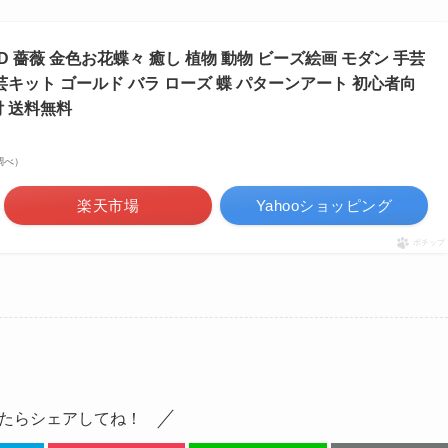
D 薔薇 金色お花蝶々 癒し 植物 動物 ビーズ絵画 モダン 手芸
芸キット ゴールド バラ ローズ 蝶 パターンアート 初心者向
付 送料無料
場調べ）
楽天市場
Yahooショッピング
ポチップ
たらシェアしてね！