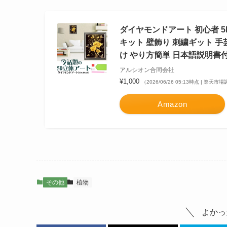
ダイヤモンドアート 初心者 5
キット 壁飾り 刺繍ギット 手
け やり方簡単 日本語説明書
アルシオン合同会社
¥1,000
（2026/06/26 05:13時点 | 楽天市
Amazon
その他
植物
よかっ