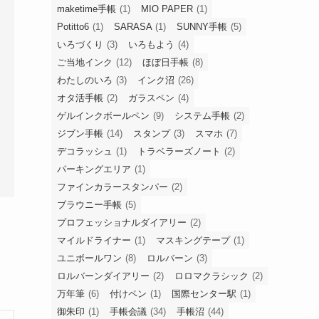
maketime手帳
(1)
MIO PAPER
(1)
Potitto6
(1)
SARASA
(1)
SUNNY手帳
(5)
いろづくり
(3)
いろもよう
(4)
ご当地インク
(12)
ほぼ日手帳
(8)
わたしのいろ
(3)
インク沼
(26)
オタ活手帳
(2)
ガラスペン
(4)
ゲルインクボールペン
(9)
システム手帳
(2)
ジブン手帳
(14)
スタンプ
(3)
スマホ
(7)
デコラッシュ
(1)
トラベラーズノート
(2)
パーキングエリア
(1)
ファインカラースタンパー
(2)
ブラウニー手帳
(5)
プロフェッショナルダイアリー
(2)
マイルドライナー
(1)
マスキングテープ
(1)
ユニボールワン
(8)
ロルバーン
(3)
ロルバーンダイアリー
(2)
ロロマクラシック
(2)
万年筆
(6)
付けペン
(1)
国際センター駅
(1)
御朱印
(1)
手帳会議
(34)
手帳沼
(44)