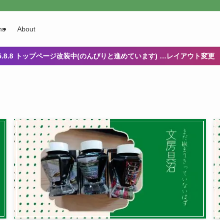
ns
About
25.8.8 トップページ改装中(のんびりと進めています) …レイアウト変更