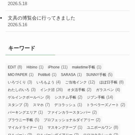
2026.5.18
文具の博覧会に行ってきました
2026.5.16
キーワード
(8)
(1)
(11)
(1)
EDiT
Hibino
iPhone
maketime手帳
(1)
(1)
(1)
(5)
MIO PAPER
Potitto6
SARASA
SUNNY手帳
(3)
(4)
(12)
(8)
いろづくり
いろもよう
ご当地インク
ほぼ日手帳
(3)
(26)
(2)
(4)
わたしのいろ
インク沼
オタ活手帳
ガラスペン
(9)
(2)
(14)
ゲルインクボールペン
システム手帳
ジブン手帳
(3)
(7)
(1)
(2)
スタンプ
スマホ
デコラッシュ
トラベラーズノート
(1)
(2)
パーキングエリア
ファインカラースタンパー
(5)
(2)
ブラウニー手帳
プロフェッショナルダイアリー
(1)
(1)
(8)
マイルドライナー
マスキングテープ
ユニボールワン
(3)
(2)
(2)
ロルバーン
ロルバーンダイアリー
ロロマクラシック