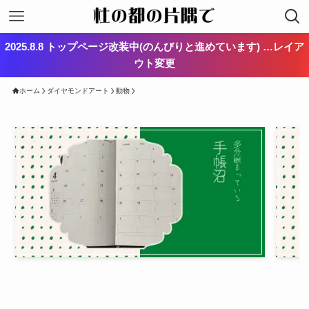
2025.8.8 トップページ改装中(のんびりと進めています) …レイア
ウト変更
ホーム
ダイヤモンドアート
動物