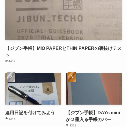
【ジブン手帳】MIO PAPERとTHIN PAPERの裏抜けテス
ト
4459
連用日記を付けてみよう
【ジブン手帳】DAYs mini
が２冊入る手帳カバー
4347
3361