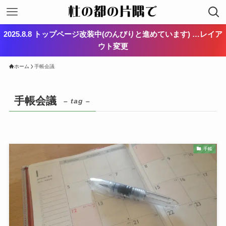
2025.8.8 トップページ改装中(のんびりと進めています) …レイア
ウト変更
ホーム
手帳会議
手帳会議
– tag –
手帳