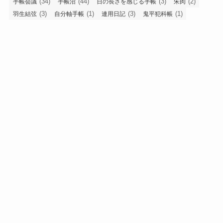
(34)
(44)
(3)
(2)
手帳会議
手帳沼
日の長さを感じる手帳
朱肉
(3)
(1)
(3)
(1)
羽生結弦
自分軸手帳
連用日記
鬼平犯科帳