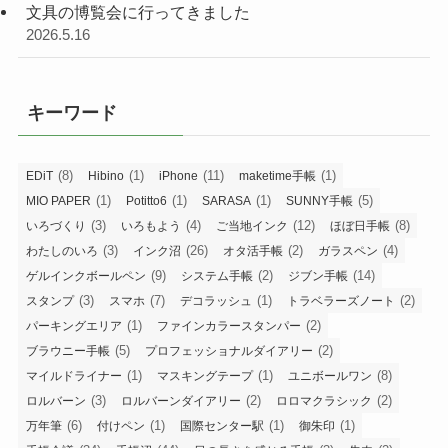
文具の博覧会に行ってきました
2026.5.16
キーワード
(8)
(1)
(11)
(1)
EDiT
Hibino
iPhone
maketime手帳
(1)
(1)
(1)
(5)
MIO PAPER
Potitto6
SARASA
SUNNY手帳
(3)
(4)
(12)
(8)
いろづくり
いろもよう
ご当地インク
ほぼ日手帳
(3)
(26)
(2)
(4)
わたしのいろ
インク沼
オタ活手帳
ガラスペン
(9)
(2)
(14)
ゲルインクボールペン
システム手帳
ジブン手帳
(3)
(7)
(1)
(2)
スタンプ
スマホ
デコラッシュ
トラベラーズノート
(1)
(2)
パーキングエリア
ファインカラースタンパー
(5)
(2)
ブラウニー手帳
プロフェッショナルダイアリー
(1)
(1)
(8)
マイルドライナー
マスキングテープ
ユニボールワン
(3)
(2)
(2)
ロルバーン
ロルバーンダイアリー
ロロマクラシック
(6)
(1)
(1)
(1)
万年筆
付けペン
国際センター駅
御朱印