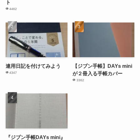
ト
4462
連用日記を付けてみよう
【ジブン手帳】DAYs mini
が２冊入る手帳カバー
4347
3362
『ジブン手帳DAYs mini』