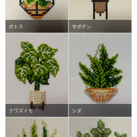
ポトス
サボテン
クワズイモ
シダ