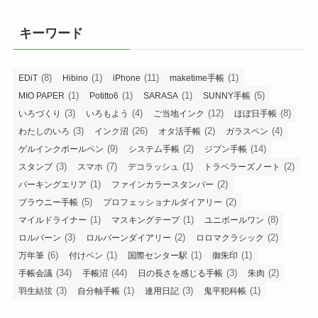
キーワード
(8)
(1)
(11)
(1)
EDiT
Hibino
iPhone
maketime手帳
(1)
(1)
(1)
(5)
MIO PAPER
Potitto6
SARASA
SUNNY手帳
(3)
(4)
(12)
(8)
いろづくり
いろもよう
ご当地インク
ほぼ日手帳
(3)
(26)
(2)
(4)
わたしのいろ
インク沼
オタ活手帳
ガラスペン
(9)
(2)
(14)
ゲルインクボールペン
システム手帳
ジブン手帳
(3)
(7)
(1)
(2)
スタンプ
スマホ
デコラッシュ
トラベラーズノート
(1)
(2)
パーキングエリア
ファインカラースタンパー
(5)
(2)
ブラウニー手帳
プロフェッショナルダイアリー
(1)
(1)
(8)
マイルドライナー
マスキングテープ
ユニボールワン
(3)
(2)
(2)
ロルバーン
ロルバーンダイアリー
ロロマクラシック
(6)
(1)
(1)
(1)
万年筆
付けペン
国際センター駅
御朱印
(34)
(44)
(3)
(2)
手帳会議
手帳沼
日の長さを感じる手帳
朱肉
(3)
(1)
(3)
(1)
羽生結弦
自分軸手帳
連用日記
鬼平犯科帳