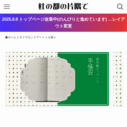
2025.8.8 トップページ改装中(のんびりと進めています) …レイア
ウト変更
ホーム
ダイヤモンドアート
人物